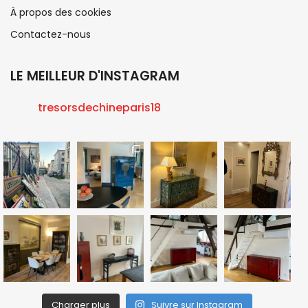
magasin situé à Paris vous propose d’authentiques
meubles chinois
, des objets d’art, anciens et
contemporains, de véritables trésors dénichés avec
soin et passion grâce à notre expertise reconnue et
notre réseau de contacts sur place.
INFORMATIONS
Qui sommes-nous
Mentions légales
Politique de confidentialité
À propos des cookies
Contactez-nous