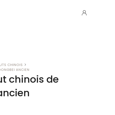
UTS CHINOIS
 DONGBEI ANCIEN
ut chinois de
ancien