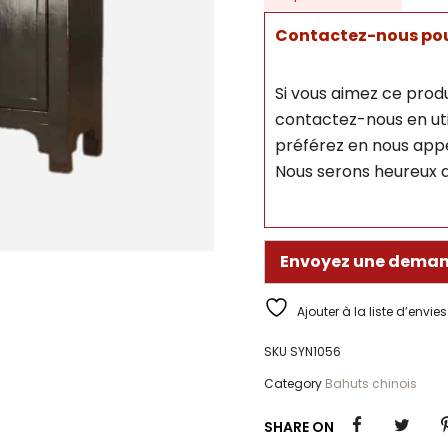
Contactez-nous pour
Si vous aimez ce produ
contactez-nous en util
préférez en nous appe
Nous serons heureux d
Envoyez une deman
Ajouter à la liste d’envies
SKU
SYN1056
Category
Bahuts chinois
SHARE ON