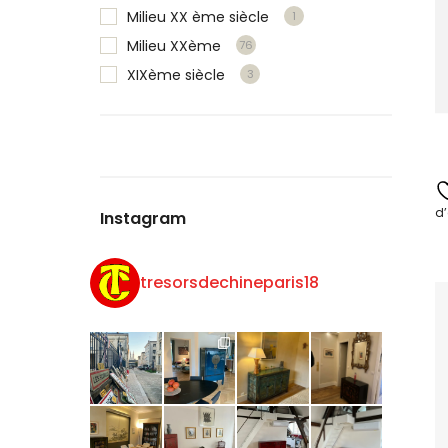
Milieu XX ème siècle
1
Milieu XXème
76
XIXème siècle
3
d’
Instagram
tresorsdechineparis18