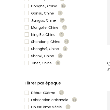
Dongbei, Chine
16
Gansu, Chine
9
Jiangsu, Chine
22
Mongolie, Chine
33
Ning Bo, Chine
7
Shandong, Chine
49
Shanghaï, Chine
2
Shanxi, Chine
26
Tibet, Chine
9
d’
Filtrer par époque
Début XXème
27
Fabrication artisanale
65
Fin XIX ème siècle
1