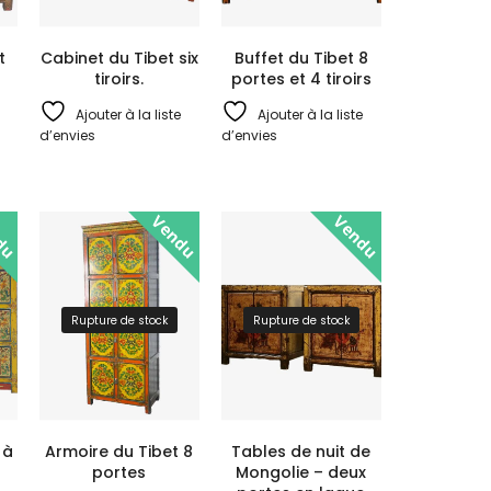
t
Cabinet du Tibet six
Buffet du Tibet 8
tiroirs.
portes et 4 tiroirs
Ajouter à la liste
Ajouter à la liste
d’envies
d’envies
du
Vendu
Vendu
Rupture de stock
Rupture de stock
 à
Armoire du Tibet 8
Tables de nuit de
portes
Mongolie – deux