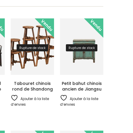
du
Vendu
Vendu
Rupture de stock
Rupture de stock
l
Tabouret chinois
Petit bahut chinois
o
rond de Shandong
ancien de Jiangsu
Ajouter à la liste
Ajouter à la liste
d’envies
d’envies