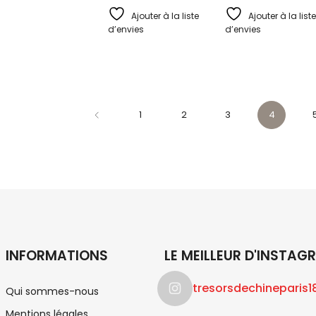
Ajouter à la liste
Ajouter à la liste
d’envies
d’envies
1
2
3
4
INFORMATIONS
LE MEILLEUR D'INSTAG
tresorsdechineparis1
Qui sommes-nous
Mentions légales