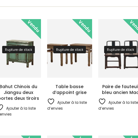
Vendu
Vendu
Ven
Rupture de stock
Rupture de stock
Rupture de stock
Bahut Chinois du
Table basse
Paire de fauteui
Jiangsu deux
d’appoint grise
bleu ancien Ma
ortes deux tiroirs
Ajouter à la liste
Ajouter à la liste
Ajouter à la liste
d’envies
d’envies
envies