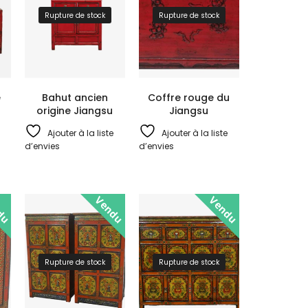
Rupture de stock
Rupture de stock
e
Bahut ancien
Coffre rouge du
origine Jiangsu
Jiangsu
Ajouter à la liste
Ajouter à la liste
d’envies
d’envies
du
Vendu
Vendu
Rupture de stock
Rupture de stock