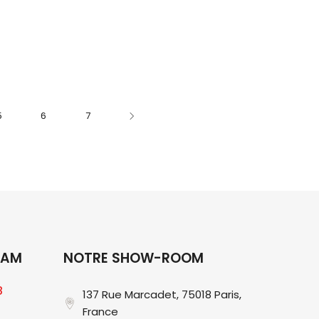
5
6
7
RAM
NOTRE SHOW-ROOM
8
137 Rue Marcadet, 75018 Paris,
France​