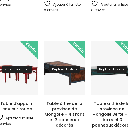
envies
Ajouter à la liste
Ajouter à la liste
d’envies
d’envies
Vendu
Vendu
Ven
Rupture de stock
Rupture de stock
Rupture de stock
Table d’appoint
Table à thé de la
Table à thé de l
couleur rouge
province de
province de
Mongolie – 4 tiroirs
Mongolie verte –
Ajouter à la liste
et 3 panneaux
tiroirs et 3
envies
décorés
panneaux décor