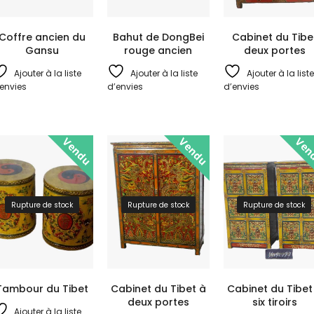
Coffre ancien du
Bahut de DongBei
Cabinet du Tibe
Gansu
rouge ancien
deux portes
Ajouter à la liste
Ajouter à la liste
Ajouter à la liste
envies
d’envies
d’envies
Vendu
Vendu
Ven
Rupture de stock
Rupture de stock
Rupture de stock
Tambour du Tibet
Cabinet du Tibet à
Cabinet du Tibet
deux portes
six tiroirs
Ajouter à la liste