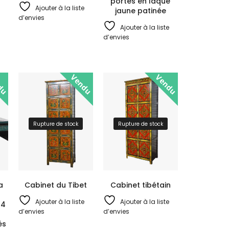
portes en laque
Ajouter à la liste
jaune patinée
d’envies
Ajouter à la liste
d’envies
du
Vendu
Vendu
Rupture de stock
Rupture de stock
a
Cabinet du Tibet
Cabinet tibétain
Ajouter à la liste
Ajouter à la liste
 4
d’envies
d’envies
és