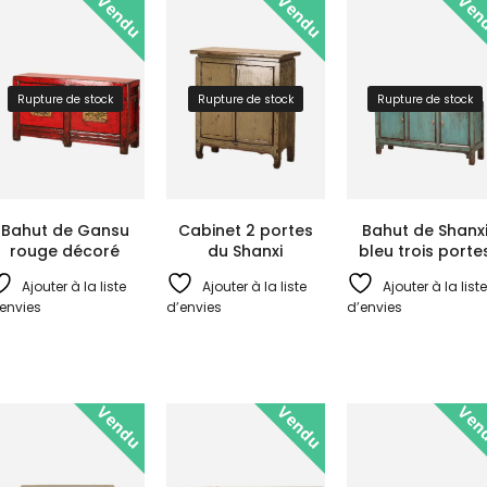
Vendu
Vendu
Ven
Rupture de stock
Rupture de stock
Rupture de stock
Bahut de Gansu
Cabinet 2 portes
Bahut de Shanx
rouge décoré
du Shanxi
bleu trois porte
Ajouter à la liste
Ajouter à la liste
Ajouter à la liste
envies
d’envies
d’envies
Vendu
Vendu
Ven