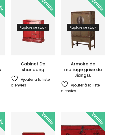
du
Vendu
Vendu
Rupture de stock
Rupture de stock
i
Cabinet De
Armoire de
s
shandong
mariage grise du
Jiangsu
Ajouter à la liste
d’envies
Ajouter à la liste
d’envies
du
Vendu
Vendu